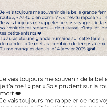
Je vais toujours me souvenir de la belle grande femme
route », « As-tu bien dormi ? », « T’es-tu reposé ? »…
Je vais toujours me rappeler de nos voyages, de ta s
souvenir de tes regards — de tristesse, d’inquiétud
tes petits-enfants ❤️
Tu auras été une grande humaine sur cette terre, «
demander : « Je mets ça combien de temps au micro
Tu me manques depuis le 14 janvier 2025 😔🕊️
Je vais toujours me souvenir de la bell
je t’aime ! » par « Sois prudent sur la r
mort ❤️
Je vais toujours me rappeler de nos voy