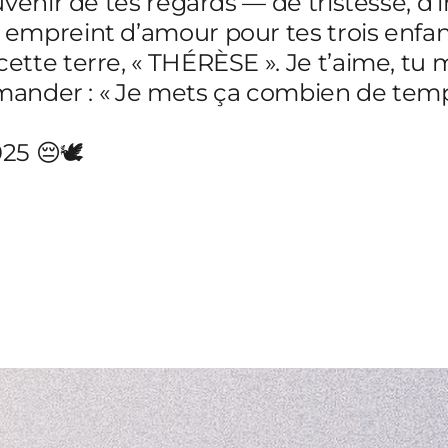
venir de tes regards — de tristesse, d’
empreint d’amour pour tes trois enfant
cette terre, « THÉRÈSE ». Je t’aime, 
demander : « Je mets ça combien de te
25 😔🕊️