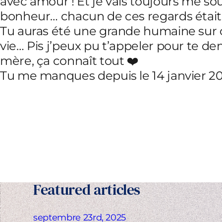
avec amour ! Et je vais toujours me sou
bonheur… chacun de ces regards était 
Tu auras été une grande humaine sur 
vie… Pis j’peux pu t’appeler pour te 
mère, ça connaît tout ❤️
Tu me manques depuis le 14 janvier 20
Featured articles
septembre 23rd, 2025