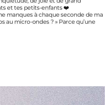
inquiétude, de joie et de grand
s et tes petits-enfants ❤️
tu me manques à chaque seconde de ma
mps au micro-ondes ? » Parce qu’une