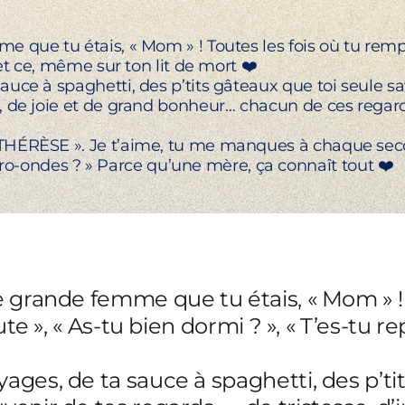
 que tu étais, « Mom » ! Toutes les fois où tu remplaç
 et ce, même sur ton lit de mort ❤️
auce à spaghetti, des p’tits gâteaux que toi seule sa
e, de joie et de grand bonheur… chacun de ces regard
 THÉRÈSE ». Je t’aime, tu me manques à chaque seco
-ondes ? » Parce qu’une mère, ça connaît tout ❤️
e grande femme que tu étais, « Mom » ! 
oute », « As-tu bien dormi ? », « T’es-tu 
ages, de ta sauce à spaghetti, des p’tit